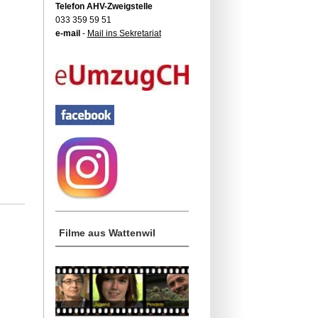
Telefon AHV-Zweigstelle
033 359 59 51
e-mail
-
Mail ins Sekretariat
Filme aus Wattenwil