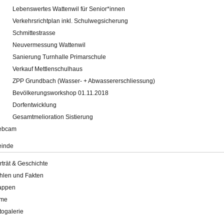
Lebenswertes Wattenwil für Senior*innen
Verkehrsrichtplan inkl. Schulwegsicherung
Schmittestrasse
Neuvermessung Wattenwil
Sanierung Turnhalle Primarschule
Verkauf Mettlenschulhaus
ZPP Grundbach (Wasser- + Abwassererschliessung)
Bevölkerungsworkshop 01.11.2018
Dorfentwicklung
Gesamtmelioration Sistierung
ebcam
inde
rträt & Geschichte
hlen und Fakten
appen
lme
togalerie