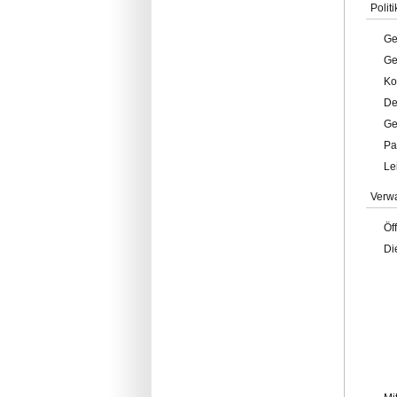
Politi
Ge
Ge
Ko
De
Ge
Pa
Le
Verw
Öf
Di