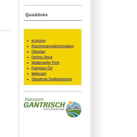
Quicklinks
eUmzug
Raumreservationssystem
Ortsplan
Online-Shop
Wattenwiler Post
Fahrplan ÖV
Webcam
Standorte Defibrillatoren