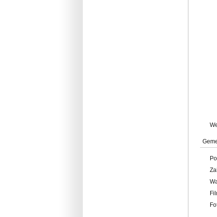
W
Geme
Po
Za
W
Fi
Fo