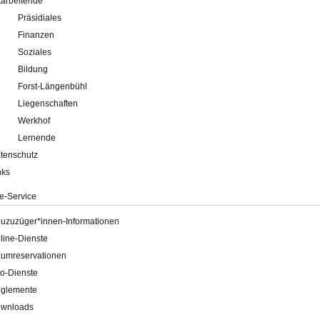
tarbeitende
Präsidiales
Finanzen
Soziales
Bildung
Forst-Längenbühl
Liegenschaften
Werkhof
Lernende
tenschutz
nks
e-Service
uzuzüger*innen-Informationen
line-Dienste
umreservationen
o-Dienste
glemente
wnloads