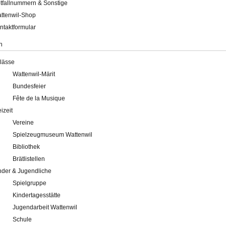
tfallnummern & Sonstige
ttenwil-Shop
ntaktformular
n
lässe
Wattenwil-Märit
Bundesfeier
Fête de la Musique
eizeit
Vereine
Spielzeugmuseum Wattenwil
Bibliothek
Brätlistellen
nder & Jugendliche
Spielgruppe
Kindertagesstätte
Jugendarbeit Wattenwil
Schule