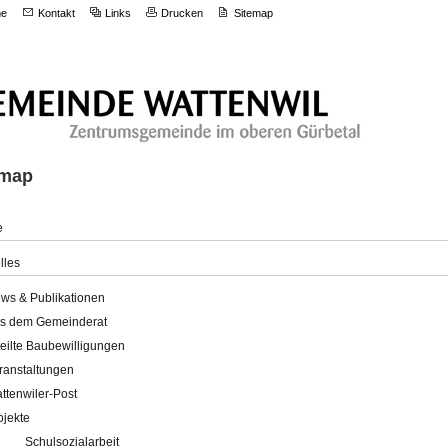
e
Kontakt
Links
Drucken
Sitemap
emap
e
lles
ws & Publikationen
s dem Gemeinderat
teilte Baubewilligungen
ranstaltungen
ttenwiler-Post
ojekte
Schulsozialarbeit