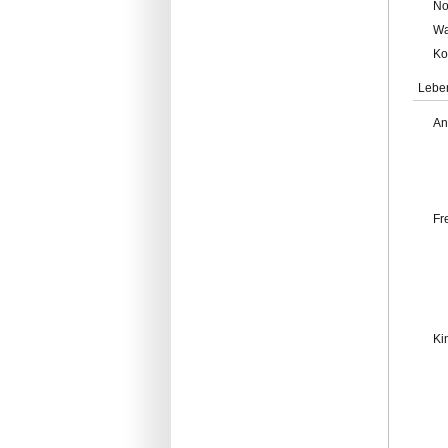
No
Wa
Ko
Lebe
An
Fr
Ki