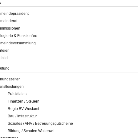
k
meindepräsident
meinderat
mmissionen
legierte & Funktionäre
meindeversammlung
rteien
itbild
altung
fnungszeiten
enstleistungen
Präsidiales
Finanzen / Steuern
Regio BV Westamt
Bau / Infrastruktur
Soziales / AHV / Betreuungsgutscheine
Bildung / Schulen Wattenwil