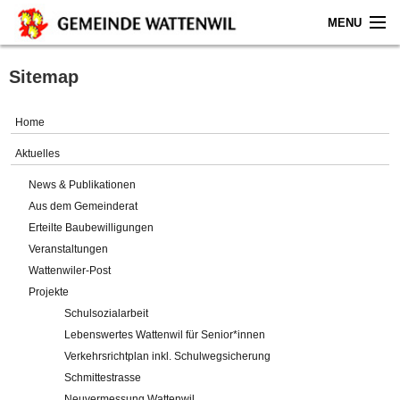
MENU
Home
Sitemap
Aktuelles
Home
Gemeinde
Aktuelles
News & Publikationen
Politik
Aus dem Gemeinderat
Erteilte Baubewilligungen
Verwaltung
Veranstaltungen
Wattenwiler-Post
Online-Service
Projekte
Schulsozialarbeit
Leben
Lebenswertes Wattenwil für Senior*innen
Verkehrsrichtplan inkl. Schulwegsicherung
Impressum
Schmittestrasse
Neuvermessung Wattenwil