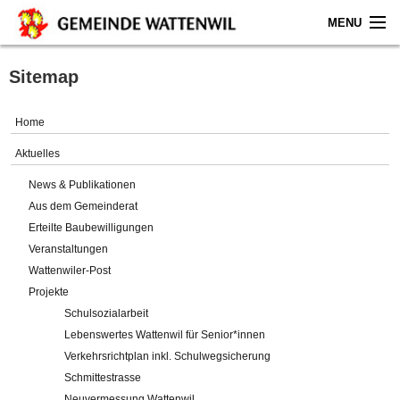
MENU
Home
Sitemap
Aktuelles
Home
Gemeinde
Aktuelles
News & Publikationen
Politik
Aus dem Gemeinderat
Erteilte Baubewilligungen
Verwaltung
Veranstaltungen
Wattenwiler-Post
Online-Service
Projekte
Schulsozialarbeit
Leben
Lebenswertes Wattenwil für Senior*innen
Verkehrsrichtplan inkl. Schulwegsicherung
Impressum
Schmittestrasse
Neuvermessung Wattenwil