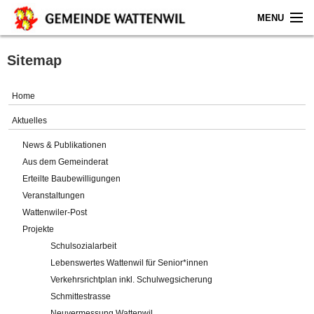
MENU
Home
Sitemap
Aktuelles
Home
Gemeinde
Aktuelles
News & Publikationen
Politik
Aus dem Gemeinderat
Erteilte Baubewilligungen
Verwaltung
Veranstaltungen
Wattenwiler-Post
Online-Service
Projekte
Schulsozialarbeit
Leben
Lebenswertes Wattenwil für Senior*innen
Verkehrsrichtplan inkl. Schulwegsicherung
Impressum
Schmittestrasse
Neuvermessung Wattenwil