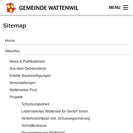
MENU
Home
Sitemap
Aktuelles
Home
Gemeinde
Aktuelles
News & Publikationen
Politik
Aus dem Gemeinderat
Erteilte Baubewilligungen
Verwaltung
Veranstaltungen
Wattenwiler-Post
Online-Service
Projekte
Schulsozialarbeit
Leben
Lebenswertes Wattenwil für Senior*innen
Verkehrsrichtplan inkl. Schulwegsicherung
Impressum
Schmittestrasse
Neuvermessung Wattenwil