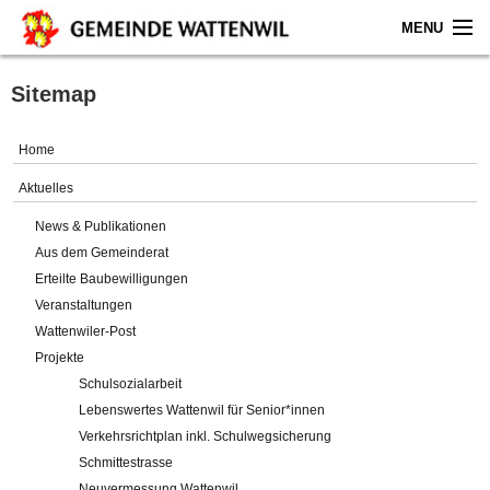
MENU
Home
Sitemap
Aktuelles
Home
Gemeinde
Aktuelles
News & Publikationen
Politik
Aus dem Gemeinderat
Erteilte Baubewilligungen
Verwaltung
Veranstaltungen
Wattenwiler-Post
Online-Service
Projekte
Schulsozialarbeit
Leben
Lebenswertes Wattenwil für Senior*innen
Verkehrsrichtplan inkl. Schulwegsicherung
Impressum
Schmittestrasse
Neuvermessung Wattenwil