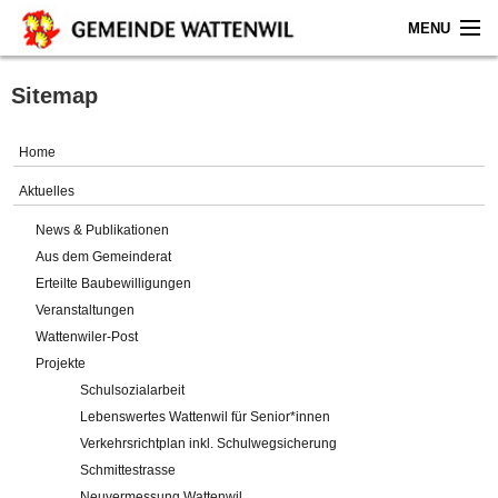
MENU
Home
Sitemap
Aktuelles
Home
Gemeinde
Aktuelles
News & Publikationen
Politik
Aus dem Gemeinderat
Erteilte Baubewilligungen
Verwaltung
Veranstaltungen
Wattenwiler-Post
Online-Service
Projekte
Schulsozialarbeit
Leben
Lebenswertes Wattenwil für Senior*innen
Verkehrsrichtplan inkl. Schulwegsicherung
Impressum
Schmittestrasse
Neuvermessung Wattenwil