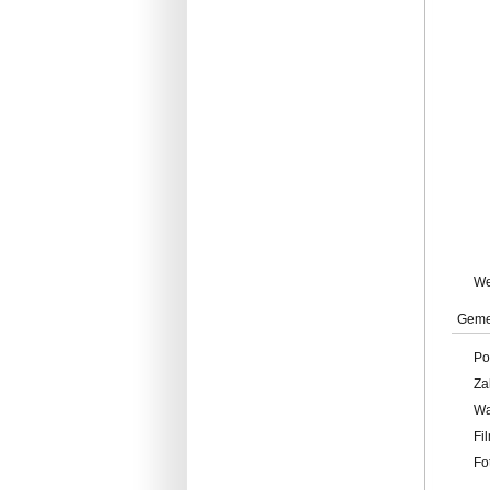
W
Geme
Po
Za
W
Fi
Fo