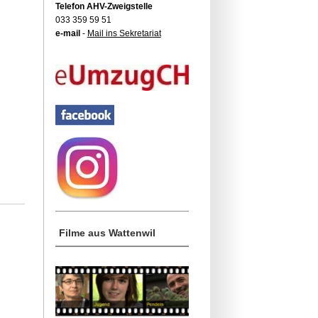
Telefon AHV-Zweigstelle
033 359 59 51
e-mail
-
Mail ins Sekretariat
Filme aus Wattenwil