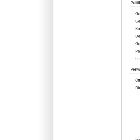
Politi
Ge
Ge
Ko
De
Ge
Pa
Le
Verw
Öf
Di