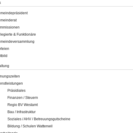
k
meindepräsident
meinderat
mmissionen
legierte & Funktionäre
meindeversammlung
rteien
itbild
altung
fnungszeiten
enstleistungen
Präsidiales
Finanzen / Steuern
Regio BV Westamt
Bau / Infrastruktur
Soziales / AHV / Betreuungsgutscheine
Bildung / Schulen Wattenwil