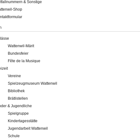
tfallnummern & Sonstige
ttenwil-Shop
ntaktformular
n
lässe
Wattenwil-Märit
Bundesfeier
Fête de la Musique
eizeit
Vereine
Spielzeugmuseum Wattenwil
Bibliothek
Brätlistellen
nder & Jugendliche
Spielgruppe
Kindertagesstätte
Jugendarbeit Wattenwil
Schule