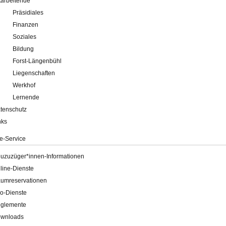
tarbeitende
Präsidiales
Finanzen
Soziales
Bildung
Forst-Längenbühl
Liegenschaften
Werkhof
Lernende
tenschutz
nks
e-Service
uzuzüger*innen-Informationen
line-Dienste
umreservationen
o-Dienste
glemente
wnloads