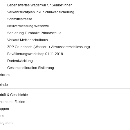
Lebenswertes Wattenwil für Senior*innen
Verkehrsrichtplan inkl. Schulwegsicherung
Schmittestrasse
Neuvermessung Wattenwil
Sanierung Turnhalle Primarschule
Verkauf Mettlenschulhaus
ZPP Grundbach (Wasser- + Abwassererschliessung)
Bevölkerungsworkshop 01.11.2018
Dorfentwicklung
Gesamtmelioration Sistierung
ebcam
inde
rträt & Geschichte
hlen und Fakten
appen
lme
togalerie