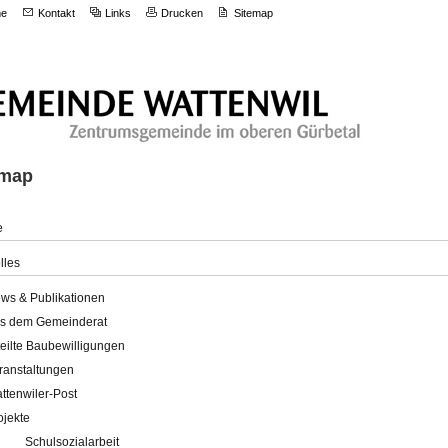
e
Kontakt
Links
Drucken
Sitemap
emap
e
lles
ws & Publikationen
s dem Gemeinderat
teilte Baubewilligungen
ranstaltungen
ttenwiler-Post
ojekte
Schulsozialarbeit