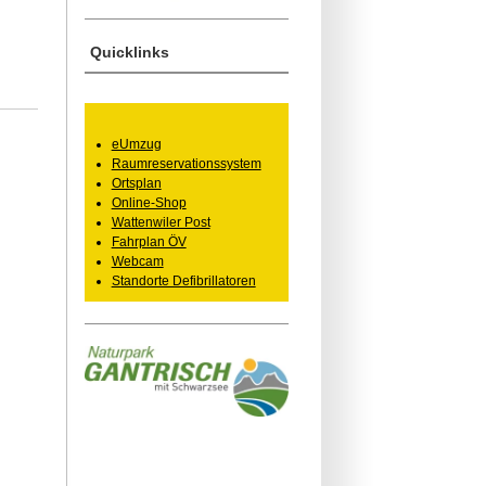
Quicklinks
eUmzug
Raumreservationssystem
Ortsplan
Online-Shop
Wattenwiler Post
Fahrplan ÖV
Webcam
Standorte Defibrillatoren