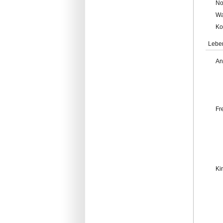
No
Wa
Ko
Lebe
An
Fr
Ki