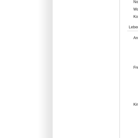
No
Wa
Ko
Lebe
An
Fr
Ki