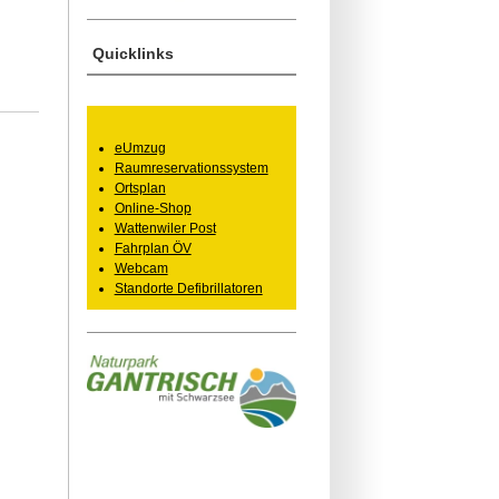
Quicklinks
eUmzug
Raumreservationssystem
Ortsplan
Online-Shop
Wattenwiler Post
Fahrplan ÖV
Webcam
Standorte Defibrillatoren