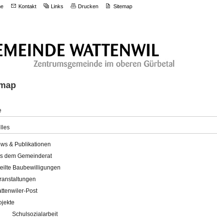
e
Kontakt
Links
Drucken
Sitemap
emap
e
lles
ws & Publikationen
s dem Gemeinderat
teilte Baubewilligungen
ranstaltungen
ttenwiler-Post
ojekte
Schulsozialarbeit