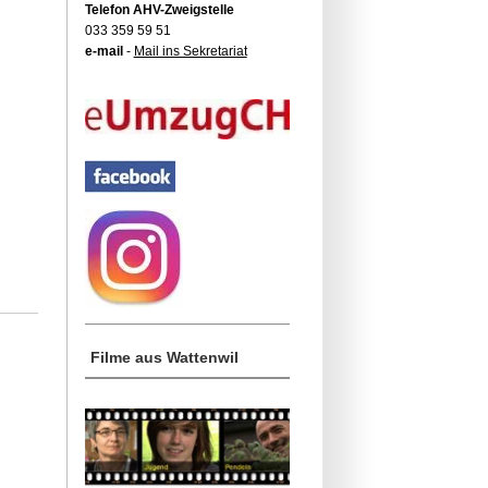
Telefon AHV-Zweigstelle
033 359 59 51
e-mail
-
Mail ins Sekretariat
Filme aus Wattenwil