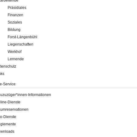
tarbeitende
Präsidiales
Finanzen
Soziales
Bildung
Forst-Längenbühl
Liegenschaften
Werkhof
Lernende
tenschutz
nks
e-Service
uzuzüger*innen-Informationen
line-Dienste
umreservationen
o-Dienste
glemente
wnloads