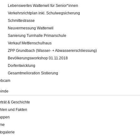
Lebenswertes Wattenwil für Senior*innen
Verkehrsrichtplan inkl. Schulwegsicherung
Schmittestrasse
Neuvermessung Wattenwil
Sanierung Turnhalle Primarschule
Verkauf Mettlenschulhaus
ZPP Grundbach (Wasser- + Abwassererschliessung)
Bevölkerungsworkshop 01.11.2018
Dorfentwicklung
Gesamtmelioration Sistierung
ebcam
inde
rträt & Geschichte
hlen und Fakten
appen
lme
togalerie