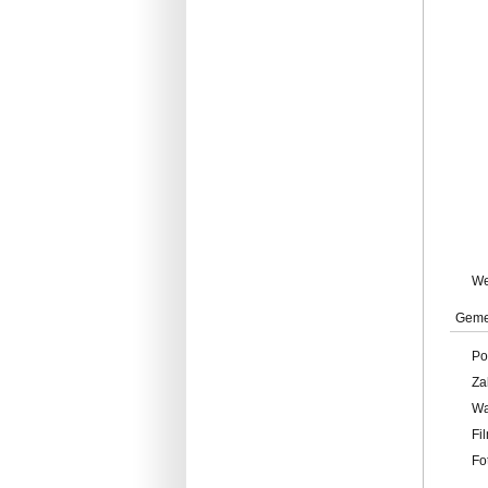
W
Geme
Po
Za
W
Fi
Fo