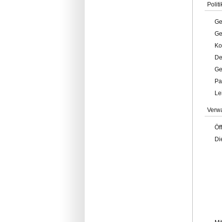
Politi
Ge
Ge
Ko
De
Ge
Pa
Le
Verw
Öf
Di