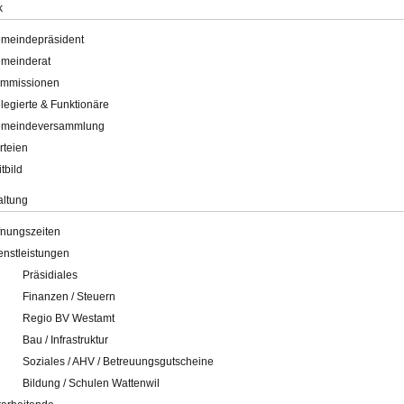
k
meindepräsident
meinderat
mmissionen
legierte & Funktionäre
meindeversammlung
rteien
itbild
altung
fnungszeiten
enstleistungen
Präsidiales
Finanzen / Steuern
Regio BV Westamt
Bau / Infrastruktur
Soziales / AHV / Betreuungsgutscheine
Bildung / Schulen Wattenwil