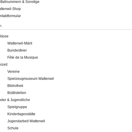
tfallnummern & Sonstige
ttenwil-Shop
ntaktformular
n
lässe
Wattenwil-Märit
Bundesfeier
Fête de la Musique
eizeit
Vereine
Spielzeugmuseum Wattenwil
Bibliothek
Brätlistellen
nder & Jugendliche
Spielgruppe
Kindertagesstätte
Jugendarbeit Wattenwil
Schule