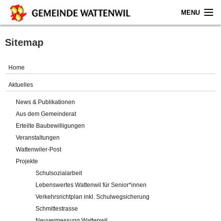
MENU
Home
Sitemap
Aktuelles
Home
Gemeinde
Aktuelles
News & Publikationen
Politik
Aus dem Gemeinderat
Erteilte Baubewilligungen
Verwaltung
Veranstaltungen
Wattenwiler-Post
Online-Service
Projekte
Schulsozialarbeit
Leben
Lebenswertes Wattenwil für Senior*innen
Verkehrsrichtplan inkl. Schulwegsicherung
Impressum
Schmittestrasse
Neuvermessung Wattenwil