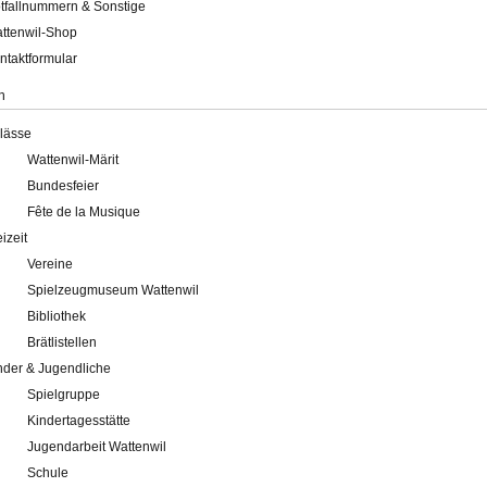
tfallnummern & Sonstige
ttenwil-Shop
ntaktformular
n
lässe
Wattenwil-Märit
Bundesfeier
Fête de la Musique
eizeit
Vereine
Spielzeugmuseum Wattenwil
Bibliothek
Brätlistellen
nder & Jugendliche
Spielgruppe
Kindertagesstätte
Jugendarbeit Wattenwil
Schule