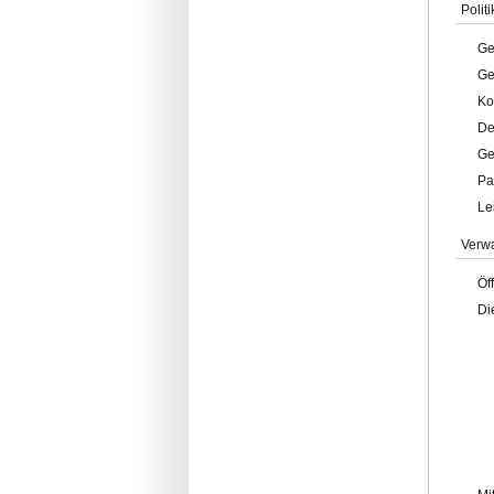
Politi
Ge
Ge
Ko
De
Ge
Pa
Le
Verw
Öf
Di