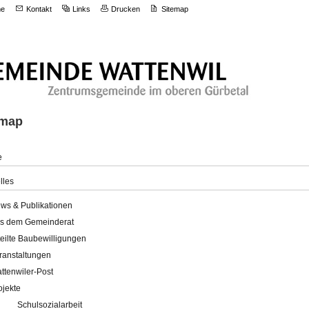
e
Kontakt
Links
Drucken
Sitemap
emap
e
lles
ws & Publikationen
s dem Gemeinderat
teilte Baubewilligungen
ranstaltungen
ttenwiler-Post
ojekte
Schulsozialarbeit