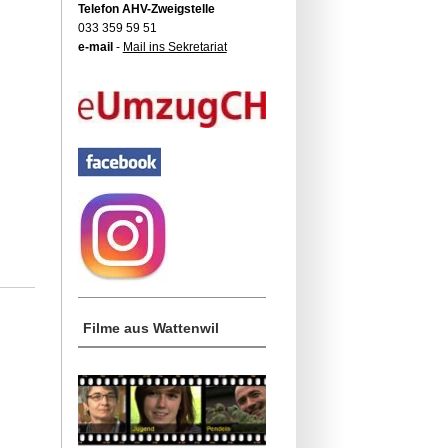
Telefon AHV-Zweigstelle
033 359 59 51
e-mail
-
Mail ins Sekretariat
Filme aus Wattenwil