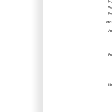
No
Wa
Ko
Lebe
An
Fr
Ki