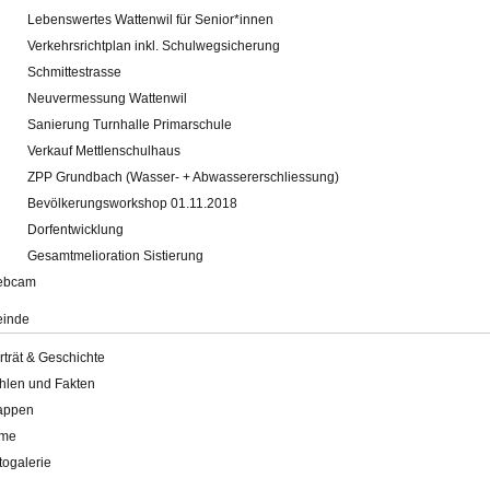
Lebenswertes Wattenwil für Senior*innen
Verkehrsrichtplan inkl. Schulwegsicherung
Schmittestrasse
Neuvermessung Wattenwil
Sanierung Turnhalle Primarschule
Verkauf Mettlenschulhaus
ZPP Grundbach (Wasser- + Abwassererschliessung)
Bevölkerungsworkshop 01.11.2018
Dorfentwicklung
Gesamtmelioration Sistierung
ebcam
inde
rträt & Geschichte
hlen und Fakten
appen
lme
togalerie