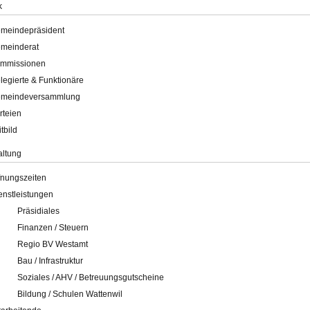
k
meindepräsident
meinderat
mmissionen
legierte & Funktionäre
meindeversammlung
rteien
itbild
altung
fnungszeiten
enstleistungen
Präsidiales
Finanzen / Steuern
Regio BV Westamt
Bau / Infrastruktur
Soziales / AHV / Betreuungsgutscheine
Bildung / Schulen Wattenwil