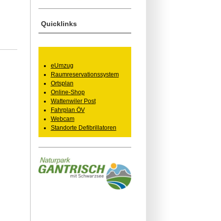
Quicklinks
eUmzug
Raumreservationssystem
Ortsplan
Online-Shop
Wattenwiler Post
Fahrplan ÖV
Webcam
Standorte Defibrillatoren