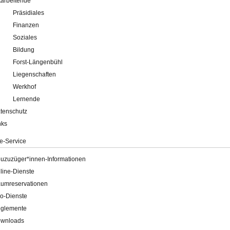
tarbeitende
Präsidiales
Finanzen
Soziales
Bildung
Forst-Längenbühl
Liegenschaften
Werkhof
Lernende
tenschutz
nks
e-Service
uzuzüger*innen-Informationen
line-Dienste
umreservationen
o-Dienste
glemente
wnloads