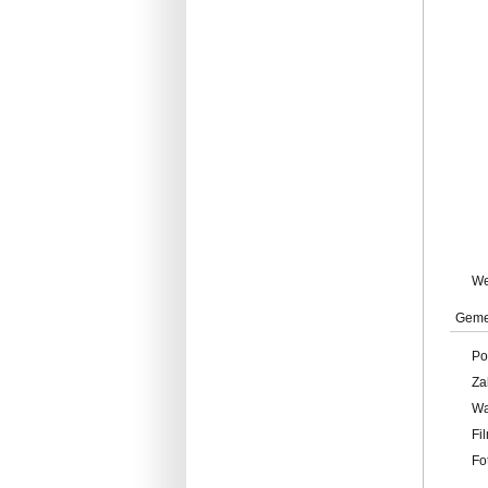
W
Geme
Po
Za
W
Fi
Fo