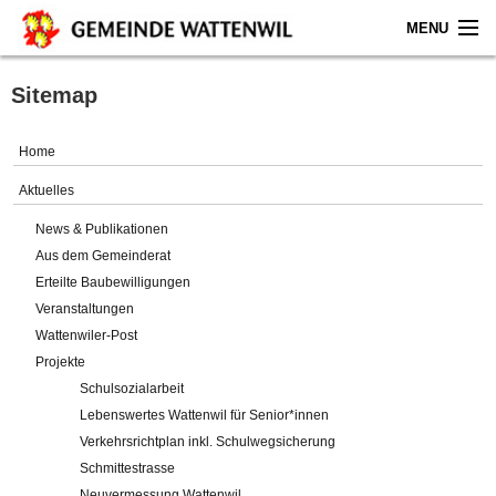
MENU
Home
Sitemap
Aktuelles
Home
Gemeinde
Aktuelles
News & Publikationen
Politik
Aus dem Gemeinderat
Erteilte Baubewilligungen
Verwaltung
Veranstaltungen
Wattenwiler-Post
Online-Service
Projekte
Schulsozialarbeit
Leben
Lebenswertes Wattenwil für Senior*innen
Verkehrsrichtplan inkl. Schulwegsicherung
Impressum
Schmittestrasse
Neuvermessung Wattenwil