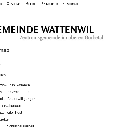
e
Kontakt
Links
Drucken
Sitemap
emap
e
lles
ws & Publikationen
s dem Gemeinderat
teilte Baubewilligungen
ranstaltungen
ttenwiler-Post
ojekte
Schulsozialarbeit