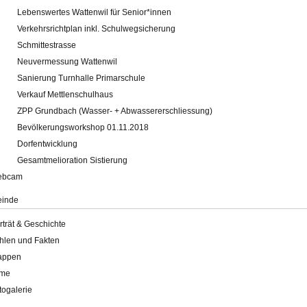
Lebenswertes Wattenwil für Senior*innen
Verkehrsrichtplan inkl. Schulwegsicherung
Schmittestrasse
Neuvermessung Wattenwil
Sanierung Turnhalle Primarschule
Verkauf Mettlenschulhaus
ZPP Grundbach (Wasser- + Abwassererschliessung)
Bevölkerungsworkshop 01.11.2018
Dorfentwicklung
Gesamtmelioration Sistierung
ebcam
inde
rträt & Geschichte
hlen und Fakten
appen
lme
togalerie