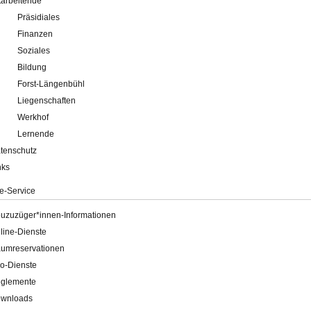
tarbeitende
Präsidiales
Finanzen
Soziales
Bildung
Forst-Längenbühl
Liegenschaften
Werkhof
Lernende
tenschutz
nks
e-Service
uzuzüger*innen-Informationen
line-Dienste
umreservationen
o-Dienste
glemente
wnloads