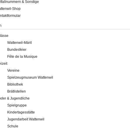
tfallnummern & Sonstige
ttenwil-Shop
ntaktformular
n
lässe
Wattenwil-Märit
Bundesfeier
Fête de la Musique
eizeit
Vereine
Spielzeugmuseum Wattenwil
Bibliothek
Brätlistellen
nder & Jugendliche
Spielgruppe
Kindertagesstätte
Jugendarbeit Wattenwil
Schule