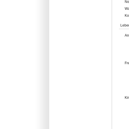
No
Wa
Ko
Lebe
An
Fr
Ki