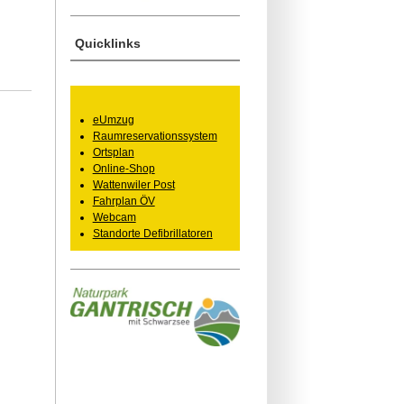
Quicklinks
eUmzug
Raumreservationssystem
Ortsplan
Online-Shop
Wattenwiler Post
Fahrplan ÖV
Webcam
Standorte Defibrillatoren