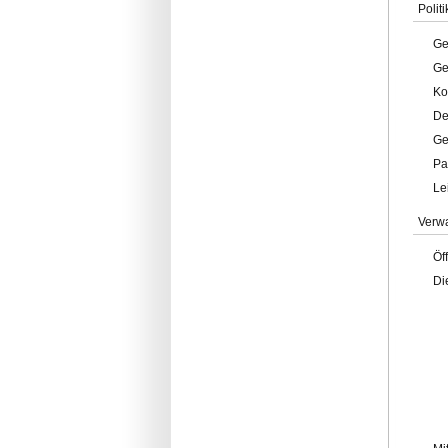
Politi
Ge
Ge
Ko
De
Ge
Pa
Le
Verw
Öf
Di