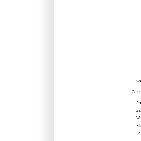
W
Geme
Po
Za
W
Fi
Fo