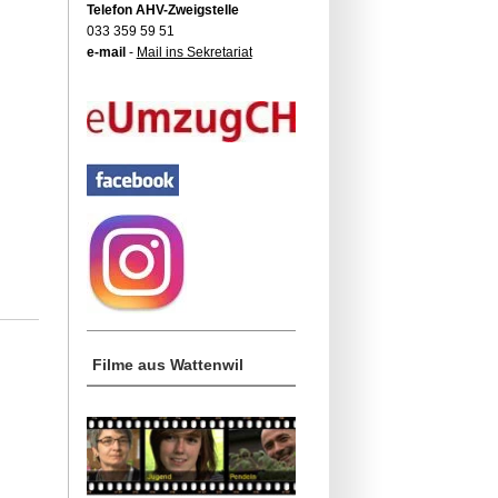
Telefon AHV-Zweigstelle
033 359 59 51
e-mail
-
Mail ins Sekretariat
Filme aus Wattenwil