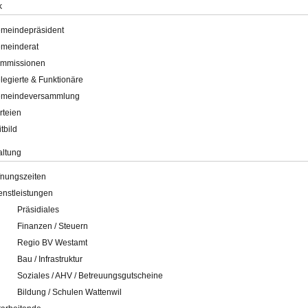
k
meindepräsident
meinderat
mmissionen
legierte & Funktionäre
meindeversammlung
rteien
itbild
altung
fnungszeiten
enstleistungen
Präsidiales
Finanzen / Steuern
Regio BV Westamt
Bau / Infrastruktur
Soziales / AHV / Betreuungsgutscheine
Bildung / Schulen Wattenwil