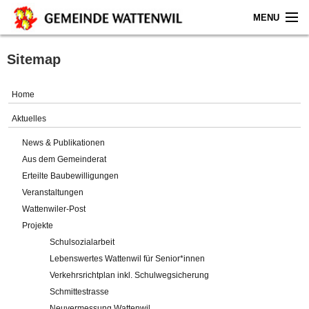
MENU
Home
Sitemap
Aktuelles
Home
Gemeinde
Aktuelles
News & Publikationen
Politik
Aus dem Gemeinderat
Erteilte Baubewilligungen
Verwaltung
Veranstaltungen
Wattenwiler-Post
Online-Service
Projekte
Schulsozialarbeit
Leben
Lebenswertes Wattenwil für Senior*innen
Verkehrsrichtplan inkl. Schulwegsicherung
Impressum
Schmittestrasse
Neuvermessung Wattenwil