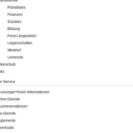
tarbeitende
Präsidiales
Finanzen
Soziales
Bildung
Forst-Längenbühl
Liegenschaften
Werkhof
Lernende
tenschutz
nks
e-Service
uzuzüger*innen-Informationen
line-Dienste
umreservationen
o-Dienste
glemente
wnloads