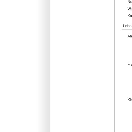
No
Wa
Ko
Lebe
An
Fr
Ki