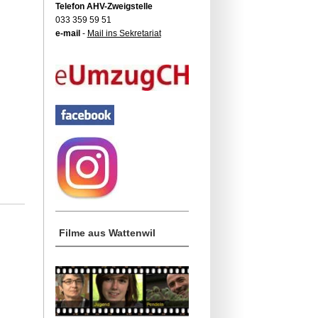
Telefon AHV-Zweigstelle
033 359 59 51
e-mail
-
Mail ins Sekretariat
Filme aus Wattenwil