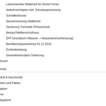
Lebenswertes Wattenwil für Senior*innen
Verkehrsrichtplan inkl. Schulwegsicherung
Schmittestrasse
Neuvermessung Wattenwil
Sanierung Turnhalle Primarschule
Verkauf Mettlenschulhaus
ZPP Grundbach (Wasser- + Abwassererschliessung)
Bevölkerungsworkshop 01.11.2018
Dorfentwicklung
Gesamtmelioration Sistierung
ebcam
inde
rträt & Geschichte
hlen und Fakten
appen
lme
togalerie