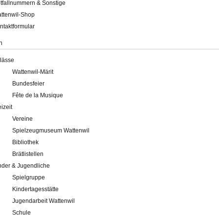
tfallnummern & Sonstige
ttenwil-Shop
ntaktformular
n
lässe
Wattenwil-Märit
Bundesfeier
Fête de la Musique
eizeit
Vereine
Spielzeugmuseum Wattenwil
Bibliothek
Brätlistellen
nder & Jugendliche
Spielgruppe
Kindertagesstätte
Jugendarbeit Wattenwil
Schule