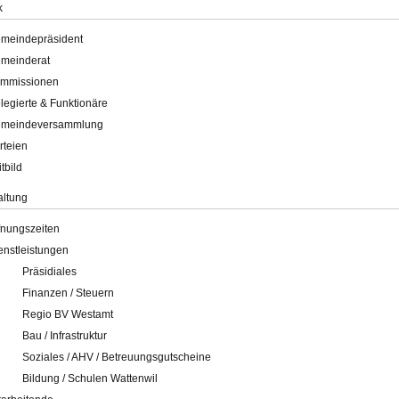
k
meindepräsident
meinderat
mmissionen
legierte & Funktionäre
meindeversammlung
rteien
itbild
altung
fnungszeiten
enstleistungen
Präsidiales
Finanzen / Steuern
Regio BV Westamt
Bau / Infrastruktur
Soziales / AHV / Betreuungsgutscheine
Bildung / Schulen Wattenwil