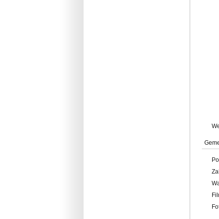
W
Geme
Po
Za
W
Fi
Fo