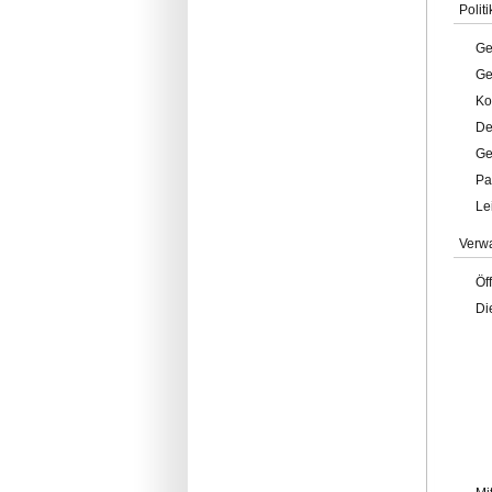
Politi
Ge
Ge
Ko
De
Ge
Pa
Le
Verw
Öf
Di