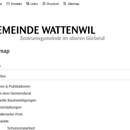
e
Kontakt
Links
Drucken
Sitemap
emap
e
lles
ws & Publikationen
s dem Gemeinderat
teilte Baubewilligungen
ranstaltungen
ttenwiler-Post
ojekte
Schulsozialarbeit