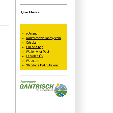
Quicklinks
eUmzug
Raumreservationssystem
Ortsplan
Online-Shop
Wattenwiler Post
Fahrplan ÖV
Webcam
Standorte Defibrillatoren