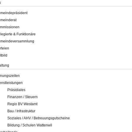
k
meindepräsident
meinderat
mmissionen
legierte & Funktionäre
meindeversammlung
rteien
itbild
altung
fnungszeiten
enstleistungen
Präsidiales
Finanzen / Steuern
Regio BV Westamt
Bau / Infrastruktur
Soziales / AHV / Betreuungsgutscheine
Bildung / Schulen Wattenwil