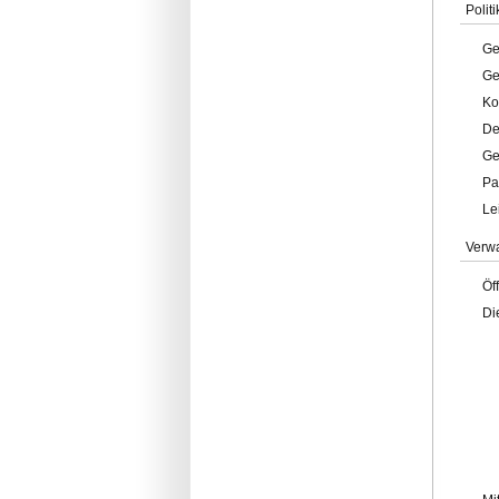
Politi
Ge
Ge
Ko
De
Ge
Pa
Le
Verw
Öf
Di