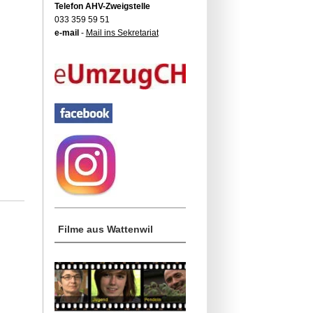
Telefon AHV-Zweigstelle
033 359 59 51
e-mail
-
Mail ins Sekretariat
Filme aus Wattenwil