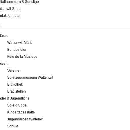
tfallnummern & Sonstige
ttenwil-Shop
ntaktformular
n
lässe
Wattenwil-Märit
Bundesfeier
Fête de la Musique
eizeit
Vereine
Spielzeugmuseum Wattenwil
Bibliothek
Brätlistellen
nder & Jugendliche
Spielgruppe
Kindertagesstätte
Jugendarbeit Wattenwil
Schule