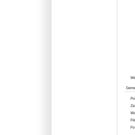
W
Geme
Po
Za
W
Fi
Fo