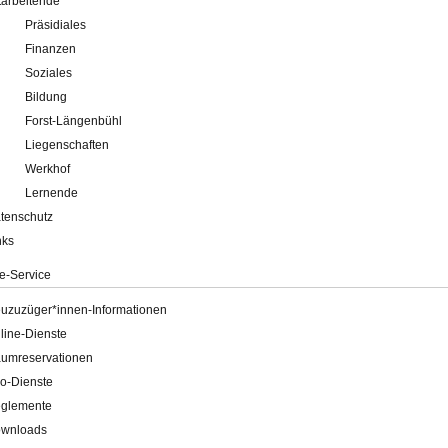
tarbeitende
Präsidiales
Finanzen
Soziales
Bildung
Forst-Längenbühl
Liegenschaften
Werkhof
Lernende
tenschutz
nks
e-Service
uzuzüger*innen-Informationen
line-Dienste
umreservationen
o-Dienste
glemente
wnloads