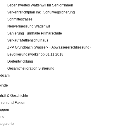
Lebenswertes Wattenwil für Senior*innen
Verkehrsrichtplan inkl. Schulwegsicherung
Schmittestrasse
Neuvermessung Wattenwil
Sanierung Turnhalle Primarschule
Verkauf Mettlenschulhaus
ZPP Grundbach (Wasser- + Abwassererschliessung)
Bevölkerungsworkshop 01.11.2018
Dorfentwicklung
Gesamtmelioration Sistierung
ebcam
inde
rträt & Geschichte
hlen und Fakten
appen
lme
togalerie