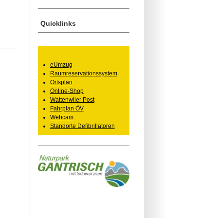
Quicklinks
eUmzug
Raumreservationssystem
Ortsplan
Online-Shop
Wattenwiler Post
Fahrplan ÖV
Webcam
Standorte Defibrillatoren