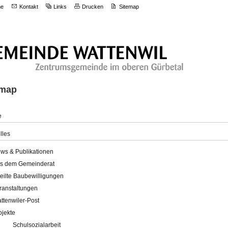
e
Kontakt
Links
Drucken
Sitemap
emap
e
lles
ws & Publikationen
s dem Gemeinderat
teilte Baubewilligungen
ranstaltungen
ttenwiler-Post
ojekte
Schulsozialarbeit