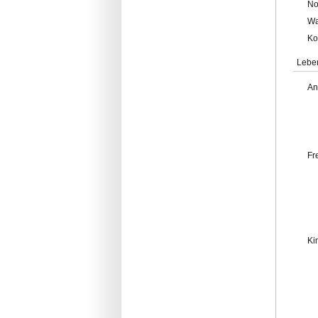
No
Wa
Ko
Lebe
An
Fr
Ki