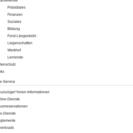
tarbeitende
Präsidiales
Finanzen
Soziales
Bildung
Forst-Längenbühl
Liegenschaften
Werkhof
Lernende
tenschutz
nks
e-Service
uzuzüger*innen-Informationen
line-Dienste
umreservationen
o-Dienste
glemente
wnloads