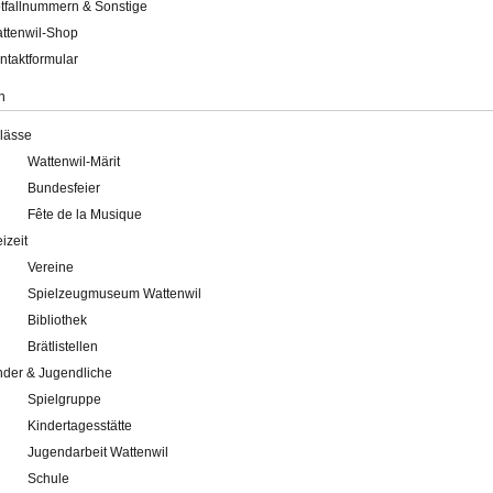
tfallnummern & Sonstige
ttenwil-Shop
ntaktformular
n
lässe
Wattenwil-Märit
Bundesfeier
Fête de la Musique
eizeit
Vereine
Spielzeugmuseum Wattenwil
Bibliothek
Brätlistellen
nder & Jugendliche
Spielgruppe
Kindertagesstätte
Jugendarbeit Wattenwil
Schule