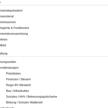
k
meindepräsident
meinderat
mmissionen
legierte & Funktionäre
meindeversammlung
rteien
itbild
altung
fnungszeiten
enstleistungen
Präsidiales
Finanzen / Steuern
Regio BV Westamt
Bau / Infrastruktur
Soziales / AHV / Betreuungsgutscheine
Bildung / Schulen Wattenwil