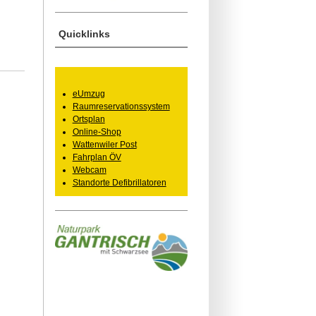
Quicklinks
eUmzug
Raumreservationssystem
Ortsplan
Online-Shop
Wattenwiler Post
Fahrplan ÖV
Webcam
Standorte Defibrillatoren