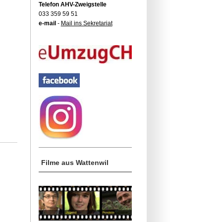
Telefon AHV-Zweigstelle
033 359 59 51
e-mail
-
Mail ins Sekretariat
Filme aus Wattenwil