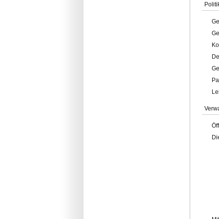
Politi
Ge
Ge
Ko
De
Ge
Pa
Le
Verw
Öf
Di