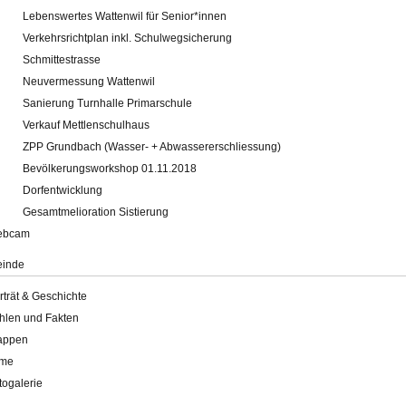
Lebenswertes Wattenwil für Senior*innen
Verkehrsrichtplan inkl. Schulwegsicherung
Schmittestrasse
Neuvermessung Wattenwil
Sanierung Turnhalle Primarschule
Verkauf Mettlenschulhaus
ZPP Grundbach (Wasser- + Abwassererschliessung)
Bevölkerungsworkshop 01.11.2018
Dorfentwicklung
Gesamtmelioration Sistierung
ebcam
inde
rträt & Geschichte
hlen und Fakten
appen
lme
togalerie