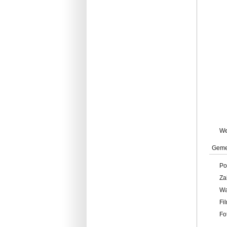
W
Geme
Po
Za
W
Fi
Fo