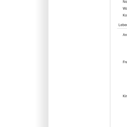
No
Wa
Ko
Lebe
An
Fr
Ki