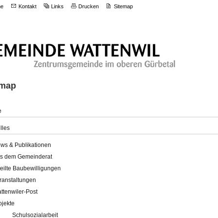
e
Kontakt
Links
Drucken
Sitemap
emap
e
lles
ws & Publikationen
s dem Gemeinderat
teilte Baubewilligungen
ranstaltungen
ttenwiler-Post
ojekte
Schulsozialarbeit