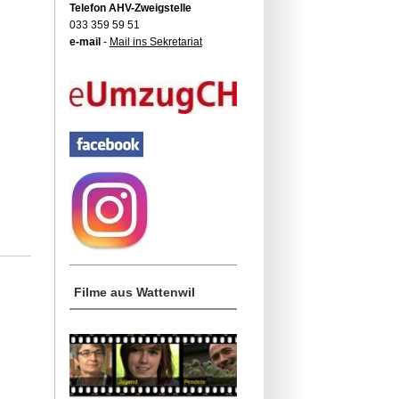
Telefon AHV-Zweigstelle
033 359 59 51
e-mail
-
Mail ins Sekretariat
Filme aus Wattenwil