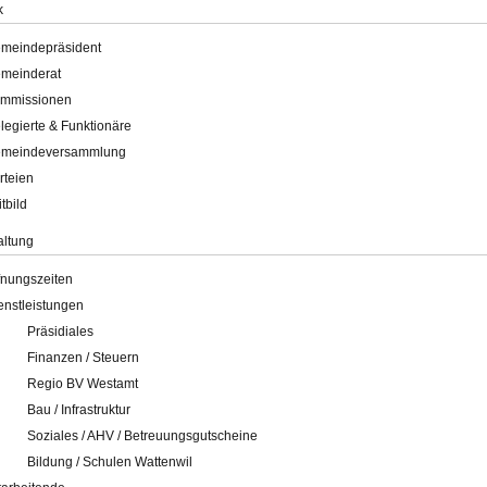
k
meindepräsident
meinderat
mmissionen
legierte & Funktionäre
meindeversammlung
rteien
itbild
altung
fnungszeiten
enstleistungen
Präsidiales
Finanzen / Steuern
Regio BV Westamt
Bau / Infrastruktur
Soziales / AHV / Betreuungsgutscheine
Bildung / Schulen Wattenwil