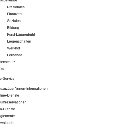
tarbeitende
Präsidiales
Finanzen
Soziales
Bildung
Forst-Längenbühl
Liegenschaften
Werkhof
Lernende
tenschutz
nks
e-Service
uzuzüger*innen-Informationen
line-Dienste
umreservationen
o-Dienste
glemente
wnloads