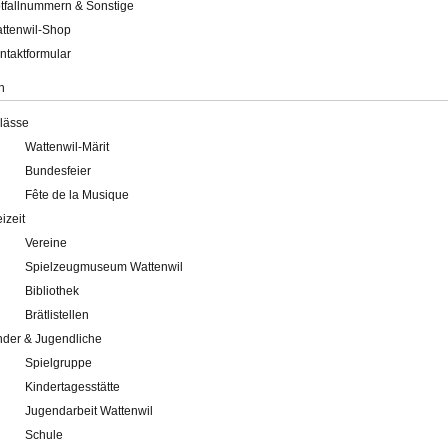
tfallnummern & Sonstige
ttenwil-Shop
ntaktformular
n
lässe
Wattenwil-Märit
Bundesfeier
Fête de la Musique
eizeit
Vereine
Spielzeugmuseum Wattenwil
Bibliothek
Brätlistellen
nder & Jugendliche
Spielgruppe
Kindertagesstätte
Jugendarbeit Wattenwil
Schule