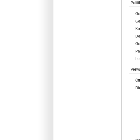
Politi
Ge
Ge
Ko
De
Ge
Pa
Le
Verw
Öf
Di