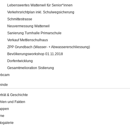
Lebenswertes Wattenwil für Senior*innen
Verkehrsrichtplan inkl. Schulwegsicherung
Schmittestrasse
Neuvermessung Wattenwil
Sanierung Turnhalle Primarschule
Verkauf Mettlenschulhaus
ZPP Grundbach (Wasser- + Abwassererschliessung)
Bevölkerungsworkshop 01.11.2018
Dorfentwicklung
Gesamtmelioration Sistierung
ebcam
inde
rträt & Geschichte
hlen und Fakten
appen
lme
togalerie