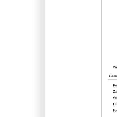
W
Geme
Po
Za
W
Fi
Fo