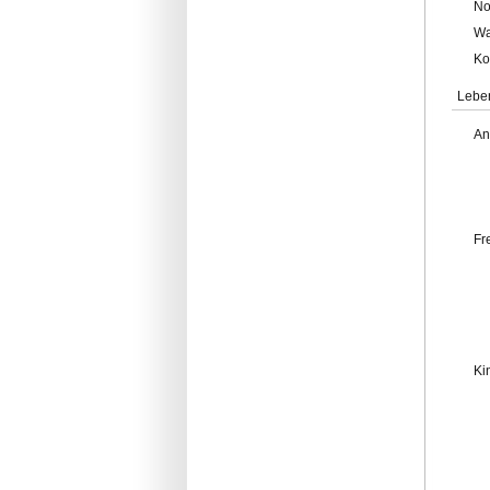
No
Wa
Ko
Lebe
An
Fr
Ki