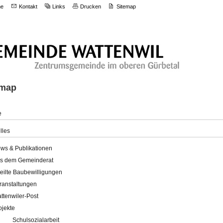
e
Kontakt
Links
Drucken
Sitemap
emap
e
lles
ws & Publikationen
s dem Gemeinderat
teilte Baubewilligungen
ranstaltungen
ttenwiler-Post
ojekte
Schulsozialarbeit