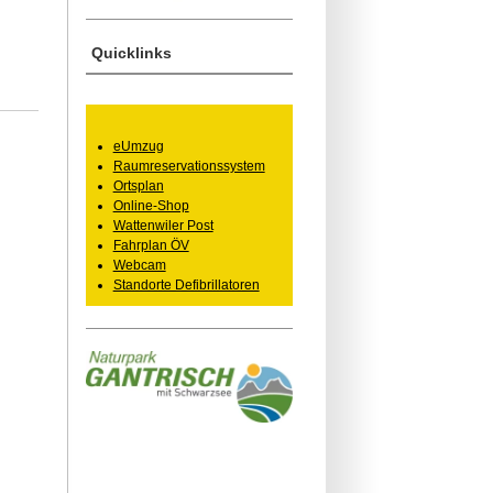
Quicklinks
eUmzug
Raumreservationssystem
Ortsplan
Online-Shop
Wattenwiler Post
Fahrplan ÖV
Webcam
Standorte Defibrillatoren