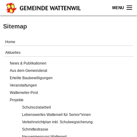
MENU
Home
Sitemap
Aktuelles
Home
Gemeinde
Aktuelles
News & Publikationen
Politik
Aus dem Gemeinderat
Erteilte Baubewilligungen
Verwaltung
Veranstaltungen
Wattenwiler-Post
Online-Service
Projekte
Schulsozialarbeit
Leben
Lebenswertes Wattenwil für Senior*innen
Verkehrsrichtplan inkl. Schulwegsicherung
Impressum
Schmittestrasse
Neuvermessung Wattenwil