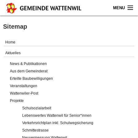
MENU
Home
Sitemap
Aktuelles
Home
Gemeinde
Aktuelles
News & Publikationen
Politik
Aus dem Gemeinderat
Erteilte Baubewilligungen
Verwaltung
Veranstaltungen
Wattenwiler-Post
Online-Service
Projekte
Schulsozialarbeit
Leben
Lebenswertes Wattenwil für Senior*innen
Verkehrsrichtplan inkl. Schulwegsicherung
Impressum
Schmittestrasse
Neuvermessung Wattenwil