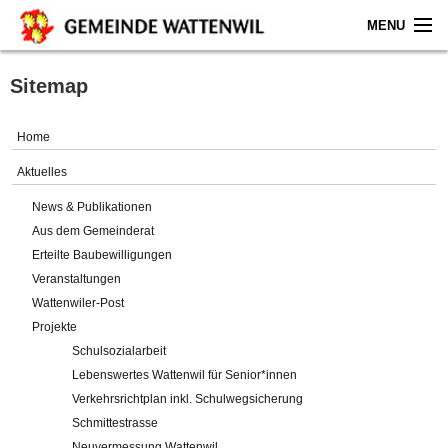
MENU
Home
Sitemap
Aktuelles
Home
Gemeinde
Aktuelles
News & Publikationen
Politik
Aus dem Gemeinderat
Erteilte Baubewilligungen
Verwaltung
Veranstaltungen
Wattenwiler-Post
Online-Service
Projekte
Schulsozialarbeit
Leben
Lebenswertes Wattenwil für Senior*innen
Verkehrsrichtplan inkl. Schulwegsicherung
Impressum
Schmittestrasse
Neuvermessung Wattenwil