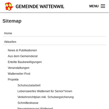
MENU
Home
Sitemap
Aktuelles
Home
Gemeinde
Aktuelles
News & Publikationen
Politik
Aus dem Gemeinderat
Erteilte Baubewilligungen
Verwaltung
Veranstaltungen
Wattenwiler-Post
Online-Service
Projekte
Schulsozialarbeit
Leben
Lebenswertes Wattenwil für Senior*innen
Verkehrsrichtplan inkl. Schulwegsicherung
Impressum
Schmittestrasse
Neuvermessung Wattenwil