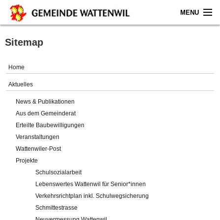
MENU
Home
Sitemap
Aktuelles
Home
Gemeinde
Aktuelles
News & Publikationen
Politik
Aus dem Gemeinderat
Erteilte Baubewilligungen
Verwaltung
Veranstaltungen
Wattenwiler-Post
Online-Service
Projekte
Schulsozialarbeit
Leben
Lebenswertes Wattenwil für Senior*innen
Verkehrsrichtplan inkl. Schulwegsicherung
Impressum
Schmittestrasse
Neuvermessung Wattenwil