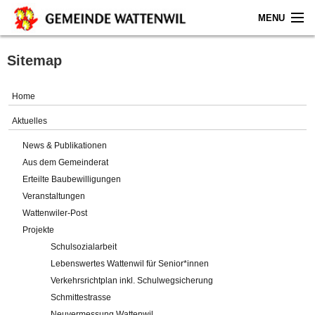
MENU
Home
Sitemap
Aktuelles
Home
Gemeinde
Aktuelles
News & Publikationen
Politik
Aus dem Gemeinderat
Erteilte Baubewilligungen
Verwaltung
Veranstaltungen
Wattenwiler-Post
Online-Service
Projekte
Schulsozialarbeit
Leben
Lebenswertes Wattenwil für Senior*innen
Verkehrsrichtplan inkl. Schulwegsicherung
Impressum
Schmittestrasse
Neuvermessung Wattenwil