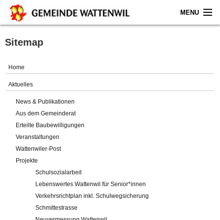
MENU
Home
Sitemap
Aktuelles
Home
Gemeinde
Aktuelles
News & Publikationen
Politik
Aus dem Gemeinderat
Erteilte Baubewilligungen
Verwaltung
Veranstaltungen
Wattenwiler-Post
Online-Service
Projekte
Schulsozialarbeit
Leben
Lebenswertes Wattenwil für Senior*innen
Verkehrsrichtplan inkl. Schulwegsicherung
Impressum
Schmittestrasse
Neuvermessung Wattenwil