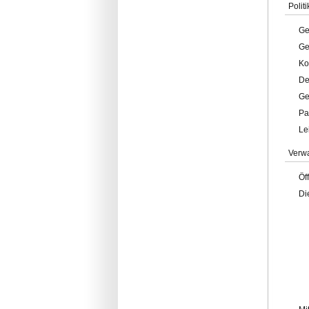
Politi
Ge
Ge
Ko
De
Ge
Pa
Le
Verw
Öf
Di