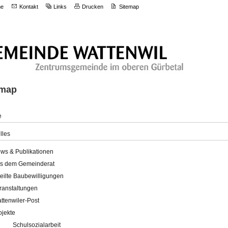
e
Kontakt
Links
Drucken
Sitemap
emap
e
lles
ws & Publikationen
s dem Gemeinderat
teilte Baubewilligungen
ranstaltungen
ttenwiler-Post
ojekte
Schulsozialarbeit