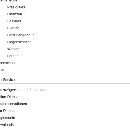
tarbeitende
Präsidiales
Finanzen
Soziales
Bildung
Forst-Längenbühl
Liegenschaften
Werkhof
Lernende
tenschutz
nks
e-Service
uzuzüger*innen-Informationen
line-Dienste
umreservationen
o-Dienste
glemente
wnloads