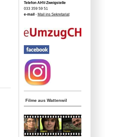
Telefon AHV-Zweigstelle
033 359 59 51
e-mail
-
Mail ins Sekretariat
Filme aus Wattenwil