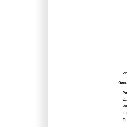
W
Geme
Po
Za
W
Fi
Fo