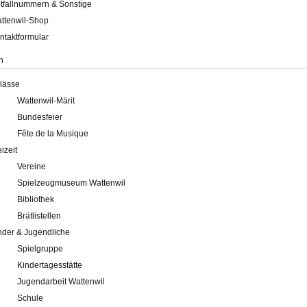
tfallnummern & Sonstige
ttenwil-Shop
ntaktformular
n
lässe
Wattenwil-Märit
Bundesfeier
Fête de la Musique
eizeit
Vereine
Spielzeugmuseum Wattenwil
Bibliothek
Brätlistellen
nder & Jugendliche
Spielgruppe
Kindertagesstätte
Jugendarbeit Wattenwil
Schule