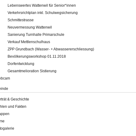
Lebenswertes Wattenwil für Senior*innen
Verkehrsrichtplan inkl. Schulwegsicherung
Schmittestrasse
Neuvermessung Wattenwil
Sanierung Turnhalle Primarschule
Verkauf Mettlenschulhaus
ZPP Grundbach (Wasser- + Abwassererschliessung)
Bevölkerungsworkshop 01.11.2018
Dorfentwicklung
Gesamtmelioration Sistierung
ebcam
inde
rträt & Geschichte
hlen und Fakten
appen
lme
togalerie