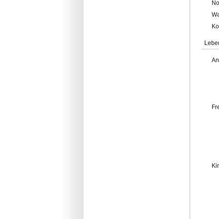
No
Wa
Ko
Lebe
An
Fr
Ki