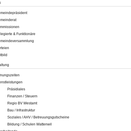
k
meindepräsident
meinderat
mmissionen
legierte & Funktionäre
meindeversammlung
rteien
itbild
altung
fnungszeiten
enstleistungen
Präsidiales
Finanzen / Steuern
Regio BV Westamt
Bau / Infrastruktur
Soziales / AHV / Betreuungsgutscheine
Bildung / Schulen Wattenwil