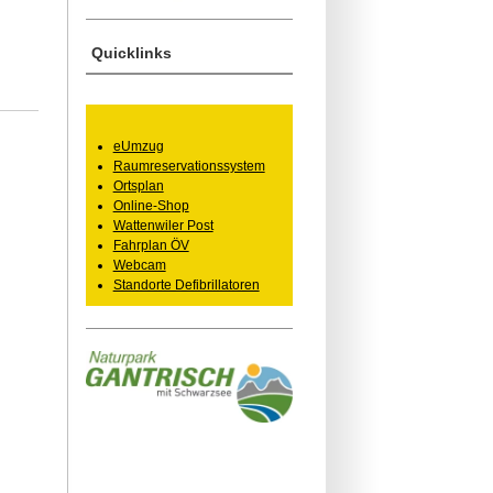
Quicklinks
eUmzug
Raumreservationssystem
Ortsplan
Online-Shop
Wattenwiler Post
Fahrplan ÖV
Webcam
Standorte Defibrillatoren