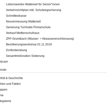
Lebenswertes Wattenwil für Senior*innen
Verkehrsrichtplan inkl. Schulwegsicherung
Schmittestrasse
Neuvermessung Wattenwil
Sanierung Turnhalle Primarschule
Verkauf Mettlenschulhaus
ZPP Grundbach (Wasser- + Abwassererschliessung)
Bevölkerungsworkshop 01.11.2018
Dorfentwicklung
Gesamtmelioration Sistierung
ebcam
inde
rträt & Geschichte
hlen und Fakten
appen
lme
togalerie