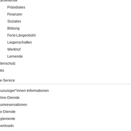
tarbeitende
Präsidiales
Finanzen
Soziales
Bildung
Forst-Längenbühl
Liegenschaften
Werkhof
Lernende
tenschutz
nks
e-Service
uzuzüger*innen-Informationen
line-Dienste
umreservationen
o-Dienste
glemente
wnloads