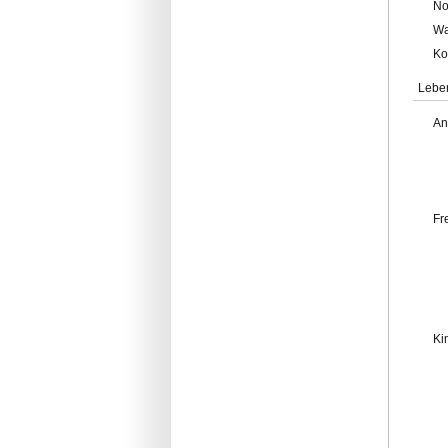
No
Wa
Ko
Lebe
An
Fr
Ki