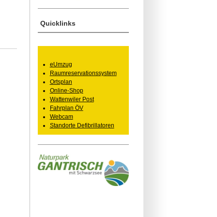
Quicklinks
eUmzug
Raumreservationssystem
Ortsplan
Online-Shop
Wattenwiler Post
Fahrplan ÖV
Webcam
Standorte Defibrillatoren