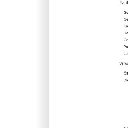
Politi
Ge
Ge
Ko
De
Ge
Pa
Le
Verw
Öf
Di