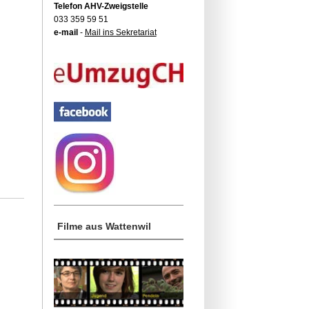
Telefon AHV-Zweigstelle
033 359 59 51
e-mail
-
Mail ins Sekretariat
Filme aus Wattenwil