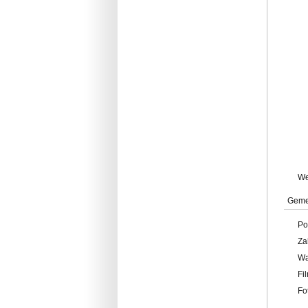
W
Geme
Po
Za
W
Fi
Fo