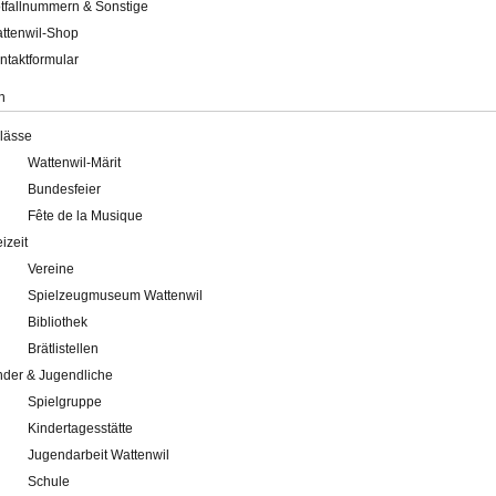
tfallnummern & Sonstige
ttenwil-Shop
ntaktformular
n
lässe
Wattenwil-Märit
Bundesfeier
Fête de la Musique
eizeit
Vereine
Spielzeugmuseum Wattenwil
Bibliothek
Brätlistellen
nder & Jugendliche
Spielgruppe
Kindertagesstätte
Jugendarbeit Wattenwil
Schule