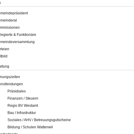
k
meindepräsident
meinderat
mmissionen
legierte & Funktionäre
meindeversammlung
rteien
itbild
altung
fnungszeiten
enstleistungen
Präsidiales
Finanzen / Steuern
Regio BV Westamt
Bau / Infrastruktur
Soziales / AHV / Betreuungsgutscheine
Bildung / Schulen Wattenwil