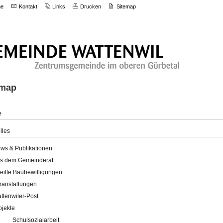
e
Kontakt
Links
Drucken
Sitemap
emap
e
lles
ws & Publikationen
s dem Gemeinderat
teilte Baubewilligungen
ranstaltungen
ttenwiler-Post
ojekte
Schulsozialarbeit