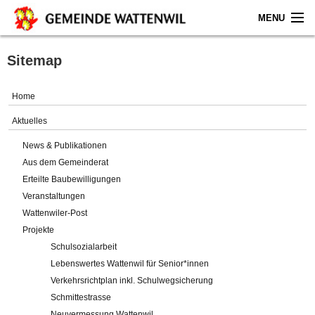
MENU
Home
Sitemap
Aktuelles
Home
Gemeinde
Aktuelles
News & Publikationen
Politik
Aus dem Gemeinderat
Erteilte Baubewilligungen
Verwaltung
Veranstaltungen
Wattenwiler-Post
Online-Service
Projekte
Schulsozialarbeit
Leben
Lebenswertes Wattenwil für Senior*innen
Verkehrsrichtplan inkl. Schulwegsicherung
Impressum
Schmittestrasse
Neuvermessung Wattenwil