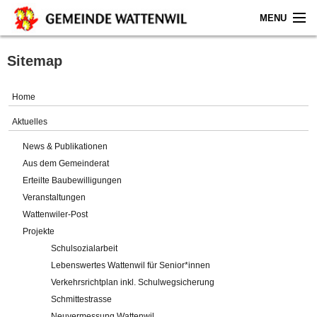
MENU
Home
Sitemap
Aktuelles
Home
Gemeinde
Aktuelles
News & Publikationen
Politik
Aus dem Gemeinderat
Erteilte Baubewilligungen
Verwaltung
Veranstaltungen
Wattenwiler-Post
Online-Service
Projekte
Schulsozialarbeit
Leben
Lebenswertes Wattenwil für Senior*innen
Verkehrsrichtplan inkl. Schulwegsicherung
Impressum
Schmittestrasse
Neuvermessung Wattenwil