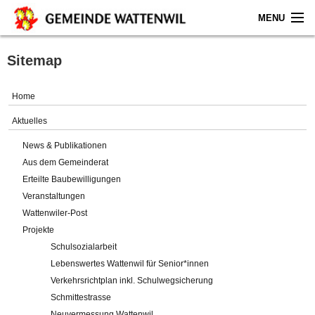
MENU
Home
Sitemap
Aktuelles
Home
Gemeinde
Aktuelles
News & Publikationen
Politik
Aus dem Gemeinderat
Erteilte Baubewilligungen
Verwaltung
Veranstaltungen
Wattenwiler-Post
Online-Service
Projekte
Schulsozialarbeit
Leben
Lebenswertes Wattenwil für Senior*innen
Verkehrsrichtplan inkl. Schulwegsicherung
Impressum
Schmittestrasse
Neuvermessung Wattenwil