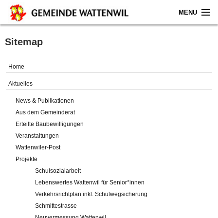
MENU
Home
Sitemap
Aktuelles
Home
Gemeinde
Aktuelles
News & Publikationen
Politik
Aus dem Gemeinderat
Erteilte Baubewilligungen
Verwaltung
Veranstaltungen
Wattenwiler-Post
Online-Service
Projekte
Schulsozialarbeit
Leben
Lebenswertes Wattenwil für Senior*innen
Verkehrsrichtplan inkl. Schulwegsicherung
Impressum
Schmittestrasse
Neuvermessung Wattenwil