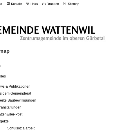
e
Kontakt
Links
Drucken
Sitemap
emap
e
lles
ws & Publikationen
s dem Gemeinderat
teilte Baubewilligungen
ranstaltungen
ttenwiler-Post
ojekte
Schulsozialarbeit