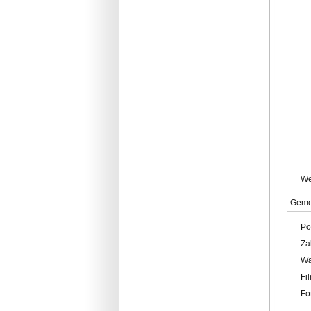
W
Geme
Po
Za
W
Fi
Fo