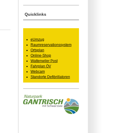
Quicklinks
eUmzug
Raumreservationssystem
Ortsplan
Online-Shop
Wattenwiler Post
Fahrplan ÖV
Webcam
Standorte Defibrillatoren