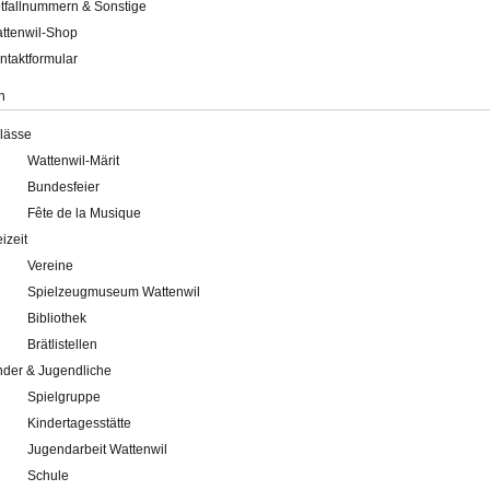
tfallnummern & Sonstige
ttenwil-Shop
ntaktformular
n
lässe
Wattenwil-Märit
Bundesfeier
Fête de la Musique
eizeit
Vereine
Spielzeugmuseum Wattenwil
Bibliothek
Brätlistellen
nder & Jugendliche
Spielgruppe
Kindertagesstätte
Jugendarbeit Wattenwil
Schule