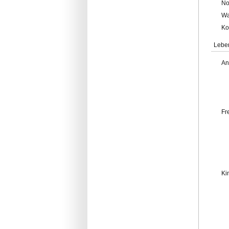
No
Wa
Ko
Lebe
An
Fr
Ki