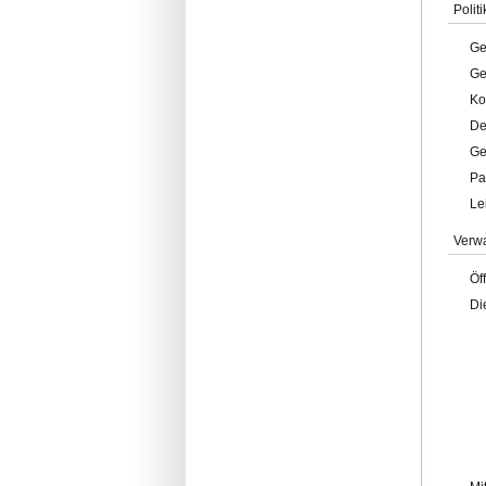
Politi
Ge
Ge
Ko
De
Ge
Pa
Le
Verw
Öf
Di