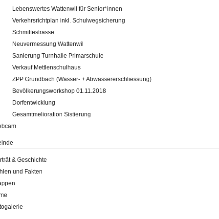
Lebenswertes Wattenwil für Senior*innen
Verkehrsrichtplan inkl. Schulwegsicherung
Schmittestrasse
Neuvermessung Wattenwil
Sanierung Turnhalle Primarschule
Verkauf Mettlenschulhaus
ZPP Grundbach (Wasser- + Abwassererschliessung)
Bevölkerungsworkshop 01.11.2018
Dorfentwicklung
Gesamtmelioration Sistierung
ebcam
inde
rträt & Geschichte
hlen und Fakten
appen
lme
togalerie