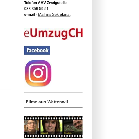
Telefon AHV-Zweigstelle
033 359 59 51
e-mail
-
Mail ins Sekretariat
Filme aus Wattenwil