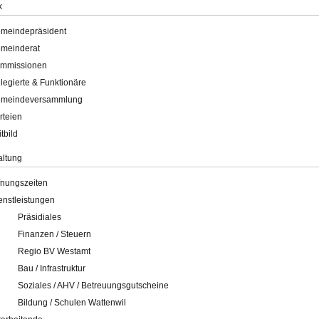
k
meindepräsident
meinderat
mmissionen
legierte & Funktionäre
meindeversammlung
rteien
itbild
altung
fnungszeiten
enstleistungen
Präsidiales
Finanzen / Steuern
Regio BV Westamt
Bau / Infrastruktur
Soziales / AHV / Betreuungsgutscheine
Bildung / Schulen Wattenwil