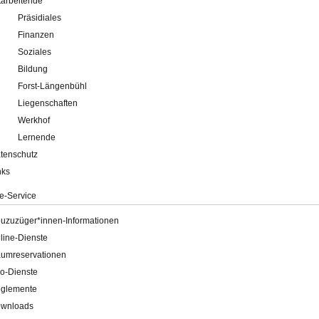
tarbeitende
Präsidiales
Finanzen
Soziales
Bildung
Forst-Längenbühl
Liegenschaften
Werkhof
Lernende
tenschutz
nks
e-Service
uzuzüger*innen-Informationen
line-Dienste
umreservationen
o-Dienste
glemente
wnloads