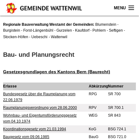
MENU
Home
Regionale Bauverwaltung Westamt der Gemeinden:
Blumenstein -
Burgistein - Forst-Längenbühl - Gurzelen - Kaufdorf - Pohlern - Seftigen -
-
Stocken-Höfen - Uebeschi
Wattenwil
Aktuelles
Gemeinde
Bau- und Planungsrecht
Politik
Gesetzesgrundlagen des Kantons Bern (Baurecht)
Verwaltung
Erlasse
Abkürzung
Nummer
Bundesgesetz über die Raumplanung vom
RPG
SR 700
Online-Service
22.06.1979
Raumplanungsverordnung vom 28.06.2000
RPV
SR 700.1
Leben
Wohnbau- und Eigentumsförderungsgesetz
WEG
SR 843
vom 04.10.1974
Koordinationsgesetz vom 21.03.1994
Impressum
KoG
BSG 724.1
Baugesetz vom 09.06.1985
BauG
BSG 721.0