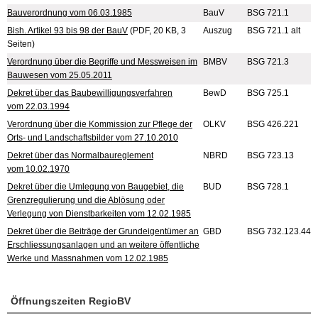
Bauverordnung vom 06.03.1985
BauV
BSG 721.1
Bish. Artikel 93 bis 98 der BauV
(PDF, 20 KB, 3
Auszug
BSG 721.1 alt
Seiten)
Verordnung über die Begriffe und Messweisen im
BMBV
BSG 721.3
Bauwesen vom 25.05.2011
Dekret über das Baubewilligungsverfahren
BewD
BSG 725.1
vom 22.03.1994
Verordnung über die Kommission zur Pflege der
OLKV
BSG 426.221
Orts- und Landschaftsbilder vom 27.10.2010
Dekret über das Normalbaureglement
NBRD
BSG 723.13
vom 10.02.1970
Dekret über die Umlegung von Baugebiet, die
BUD
BSG 728.1
Grenzregulierung und die Ablösung oder
Verlegung von Dienstbarkeiten vom 12.02.1985
Dekret über die Beiträge der Grundeigentümer an
GBD
BSG 732.123.44
Erschliessungsanlagen und an weitere öffentliche
Werke und Massnahmen vom 12.02.1985
Öffnungszeiten RegioBV