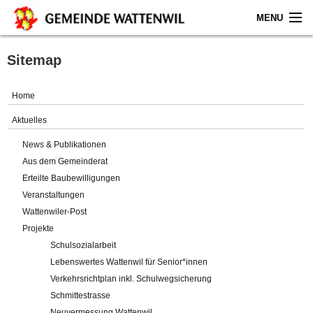
MENU
Home
Sitemap
Aktuelles
Home
Gemeinde
Aktuelles
News & Publikationen
Politik
Aus dem Gemeinderat
Erteilte Baubewilligungen
Verwaltung
Veranstaltungen
Wattenwiler-Post
Online-Service
Projekte
Schulsozialarbeit
Leben
Lebenswertes Wattenwil für Senior*innen
Verkehrsrichtplan inkl. Schulwegsicherung
Impressum
Schmittestrasse
Neuvermessung Wattenwil