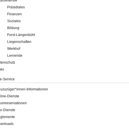
tarbeitende
Präsidiales
Finanzen
Soziales
Bildung
Forst-Längenbühl
Liegenschaften
Werkhof
Lernende
tenschutz
nks
e-Service
uzuzüger*innen-Informationen
line-Dienste
umreservationen
o-Dienste
glemente
wnloads