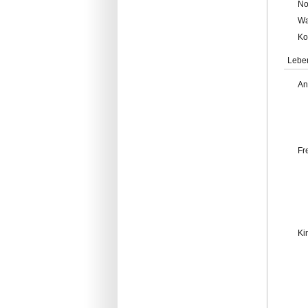
No
Wa
Ko
Lebe
An
Fr
Ki