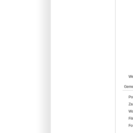
W
Geme
Po
Za
W
Fi
Fo