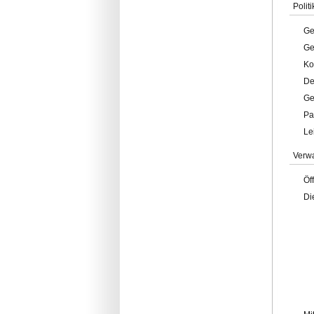
Politi
Ge
Ge
Ko
De
Ge
Pa
Le
Verw
Öf
Di