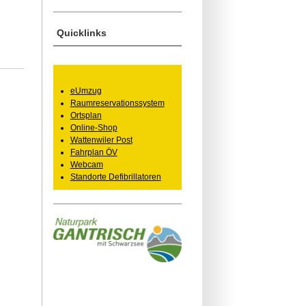
Quicklinks
eUmzug
Raumreservationssystem
Ortsplan
Online-Shop
Wattenwiler Post
Fahrplan ÖV
Webcam
Standorte Defibrillatoren