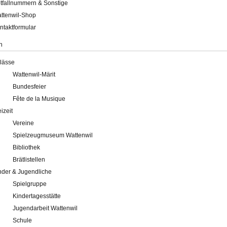
tfallnummern & Sonstige
ttenwil-Shop
ntaktformular
n
lässe
Wattenwil-Märit
Bundesfeier
Fête de la Musique
eizeit
Vereine
Spielzeugmuseum Wattenwil
Bibliothek
Brätlistellen
nder & Jugendliche
Spielgruppe
Kindertagesstätte
Jugendarbeit Wattenwil
Schule