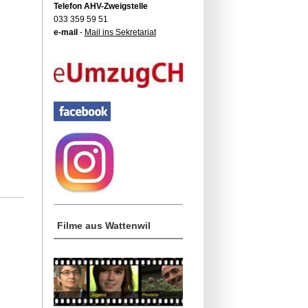
Telefon AHV-Zweigstelle
033 359 59 51
e-mail
-
Mail ins Sekretariat
Filme aus Wattenwil