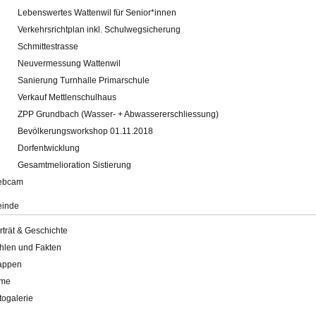
Lebenswertes Wattenwil für Senior*innen
Verkehrsrichtplan inkl. Schulwegsicherung
Schmittestrasse
Neuvermessung Wattenwil
Sanierung Turnhalle Primarschule
Verkauf Mettlenschulhaus
ZPP Grundbach (Wasser- + Abwassererschliessung)
Bevölkerungsworkshop 01.11.2018
Dorfentwicklung
Gesamtmelioration Sistierung
ebcam
inde
rträt & Geschichte
hlen und Fakten
appen
lme
togalerie