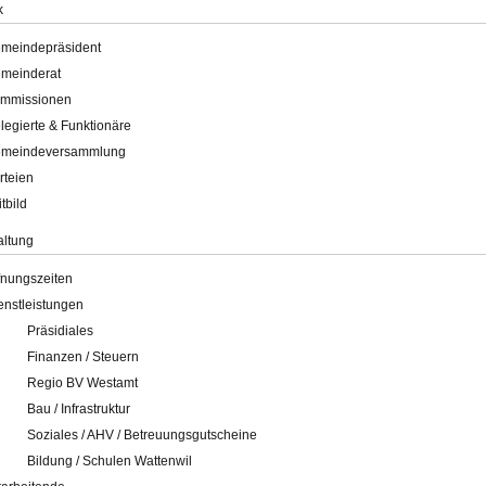
k
meindepräsident
meinderat
mmissionen
legierte & Funktionäre
meindeversammlung
rteien
itbild
altung
fnungszeiten
enstleistungen
Präsidiales
Finanzen / Steuern
Regio BV Westamt
Bau / Infrastruktur
Soziales / AHV / Betreuungsgutscheine
Bildung / Schulen Wattenwil