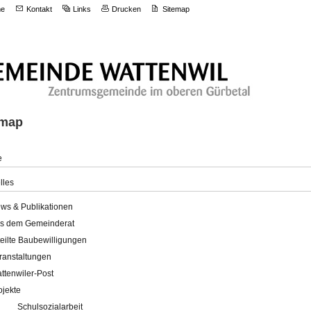
e
Kontakt
Links
Drucken
Sitemap
emap
e
lles
ws & Publikationen
s dem Gemeinderat
teilte Baubewilligungen
ranstaltungen
ttenwiler-Post
ojekte
Schulsozialarbeit